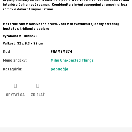
interiéru úplne nový rozmer. Kombinujte s inými papagájmi v rámoch aj bez
rámov a dekoratívnymi listami.
Materiál: rám z masívneho dreva, vták z drevovláknitej dosky strednej
hustoty s krídlami z papiera
Vyrobené v Taliansku
Veľkosť: 32 x 9,3 x 32 cm
Kód
FRAMEM374
Meno značky
:
Miho Unexpected Things
Kategória
:
papagáje
OPÝTAŤ SA
ZDIEĽAŤ