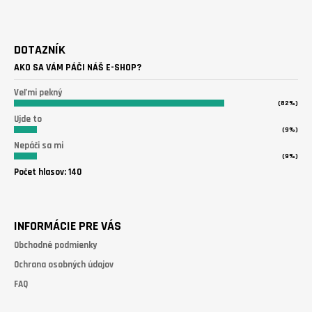
Z
Á
DOTAZNÍK
P
AKO SA VÁM PÁČI NÁŠ E-SHOP?
Ä
T
Veľmi pekný
(82%)
I
Ujde to
E
(9%)
Nepáči sa mi
(9%)
Počet hlasov:
140
INFORMÁCIE PRE VÁS
Obchodné podmienky
Ochrana osobných údajov
FAQ