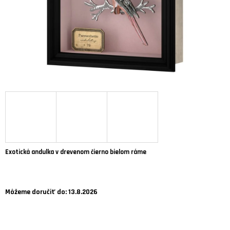
Á
J
S
Ť
?
HĽADAŤ
Exotická andulka v drevenom čierno bielom ráme
O
D
P
O
Môžeme doručiť do:
13.8.2026
R
Ú
Č