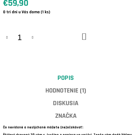
€59,90
A
M
Jednotková
E
O tri dni u Vás doma
(1 ks)
cena:
VERTIGO
-
DO
DEKORATÍVNA
KOŠÍKA
RYBA
NA
STENU
AJ
POLICU
€25,50
POPIS
HODNOTENIE (1)
DISKUSIA
ZNAČKA
Čo nevídané a neslýchané môžete (ne)očakávať:
Štýlový drevený 3D rám s Justine z papiera vo vnútri. Tento rám dodá Vášmu