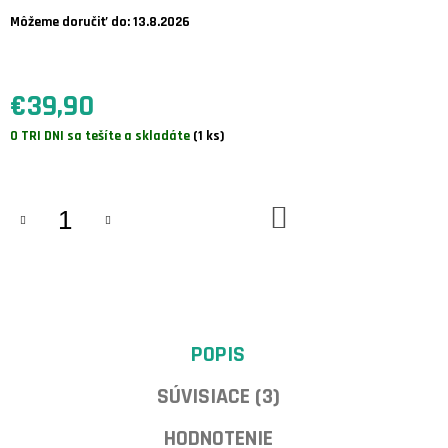
A
M
Môžeme doručiť do:
13.8.2026
E
COCONUT
€39,90
-
DIZAJNOVÁ
Jednotková
O TRI DNI sa tešíte a skladáte
(1 ks)
3D
TROFEJ
cena:
JELEŇA
€34,80
DO
KOŠÍKA
POPIS
SÚVISIACE (3)
HODNOTENIE