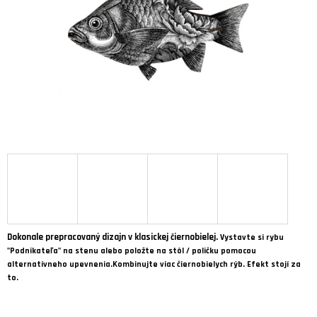
hviezdičiek.
Á
J
S
Ť
?
HĽADAŤ
O
D
Dokonale prepracovaný dizajn v klasickej čiernobielej.
Vystavte si rybu
P
"Podnikateľa" na stenu alebo položte na stôl / poličku pomocou
O
alternatívneho upevnenia.Kombinujte viac čiernobielych rýb. Efekt stojí za
R
to.
Ú
Č