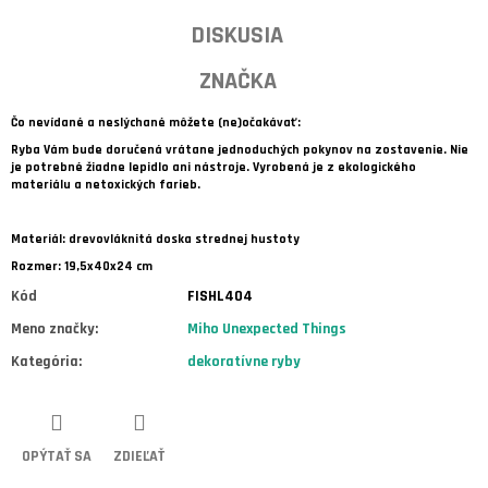
DISKUSIA
ZNAČKA
Čo nevídané a neslýchané môžete (ne)očakávať:
Ryba Vám bude doručená vrátane jednoduchých pokynov na zostavenie. Nie
je potrebné žiadne lepidlo ani nástroje. Vyrobená je z ekologického
materiálu a netoxických farieb.
Materiál: drevovláknitá doska strednej hustoty
Rozmer: 19,5x40x24 cm
Kód
FISHL404
Meno značky
:
Miho Unexpected Things
Kategória
:
dekoratívne ryby
OPÝTAŤ SA
ZDIEĽAŤ