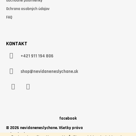
Obchodné podmienky
Ochrana osobných údajov
FAQ
KONTAKT
+421 911 194 806
shop@nevidaneneslychane.sk
Facebook
Instagram
facebook
© 2026 nevidaneneslychane. Všetky práva
vyhradené.