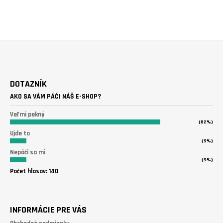
Z
Á
DOTAZNÍK
P
AKO SA VÁM PÁČI NÁŠ E-SHOP?
Ä
T
Veľmi pekný
(82%)
I
Ujde to
E
(9%)
Nepáči sa mi
(9%)
Počet hlasov:
140
INFORMÁCIE PRE VÁS