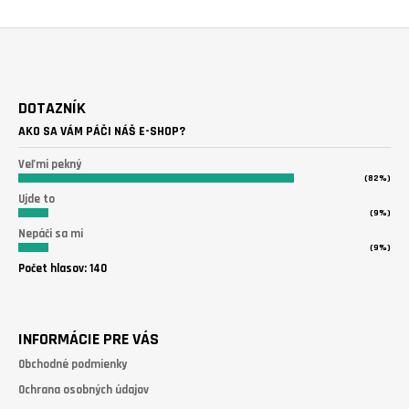
Z
Á
DOTAZNÍK
P
AKO SA VÁM PÁČI NÁŠ E-SHOP?
Ä
T
Veľmi pekný
(82%)
I
Ujde to
E
(9%)
Nepáči sa mi
(9%)
Počet hlasov:
140
INFORMÁCIE PRE VÁS
Obchodné podmienky
Ochrana osobných údajov