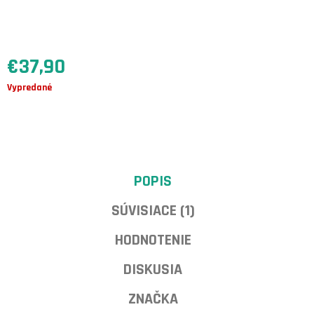
A
M
E
€37,90
CASABLANCA
-
DEKORATÍVNA
Jednotková
Vypredané
RYBA
cena:
NA
STENU
AJ
POLICU
€25,50
POPIS
SÚVISIACE (1)
HODNOTENIE
DISKUSIA
ZNAČKA