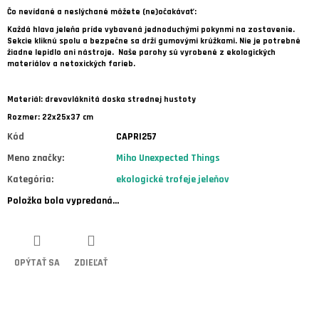
Čo nevídané a neslýchané môžete (ne)očakávať:
Každá hlava jeleňa príde vybavená jednoduchými pokynmi na zostavenie.
Sekcie kliknú spolu a bezpečne sa drží gumovými krúžkami. Nie je potrebné
žiadne lepidlo ani nástroje.
Naše parohy sú vyrobené z ekologických
materiálov a netoxických farieb.
Materiál: drevovláknitá doska strednej hustoty
Rozmer: 22x25x37 cm
Kód
CAPRI257
Meno značky
:
Miho Unexpected Things
Kategória
:
ekologické trofeje jeleňov
Položka bola vypredaná…
OPÝTAŤ SA
ZDIEĽAŤ